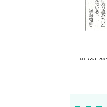
Tags:
SDGs 持