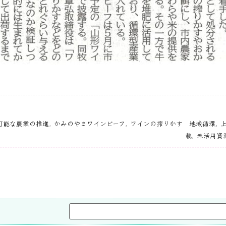
続可能な農業の推進
,
かみのやまワインビーフ
,
ワインの搾りかす 地域循環
,
上
載
,
未活用資