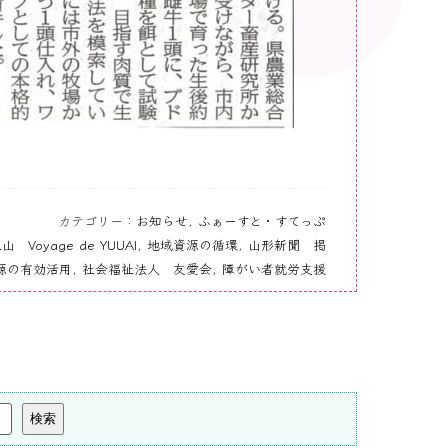
カテゴリー：
お知らせ
,
ふぁーすと・すてっぷ
山 Voyage de YUUAI
,
地域資源の循環
,
山形新聞 掲
源の有効活用
,
社会福祉法人 友愛会
,
障がい者就労支援
検索