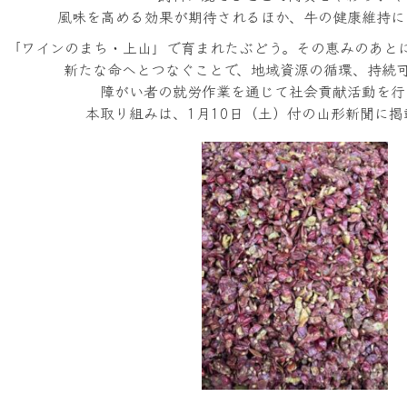
風味を高める効果が期待されるほか、牛の健康維持に
「ワインのまち・上山」で育まれたぶどう。その恵みのあと
新たな命へとつなぐことで、地域資源の循環、持続
障がい者の就労作業を通じて社会貢献活動を行
本取り組みは、
1
月
10
日（土）付の山形新聞に掲