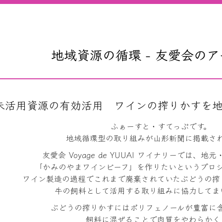
地域資源の循環 - 友愛会の
未活用資源の有効活用 ワインの搾りかすを
ふぁーすと・すてっぷです。
地域循環型の取り組みが山形新聞に掲載さ
友愛会
Voyage de YUUAI
ワイナリーでは、地元
「かみのやまワインビーフ」を作りたいというプロ
ワイン製造の過程でこれまで廃棄されていたぶどうの搾
牛の飼料として活用する取り組みに協力してま
ぶどうの搾りかすにはポリフェノールが豊富に
飼料に混ぜることで肉質をやわらかく