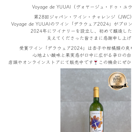
Voyage de YUUAI（ヴォヤージュ・ドゥ・
第
28
回ジャパン・ワイン・チャレンジ（
JWC
Voyage de YUUAI
のワイン「デラウェア
2024
」がブロ
2024年にワイナリーを設立し、初めて醸造し
支えてくださった皆さまに感謝申し上げ
受賞ワイン「デラウェア
2024
」は杏子や柑橘類の爽
心地よい酸味と果実感が口中に広がる辛口の白
店頭やオンラインストアにて販売中です
この機会にぜひ