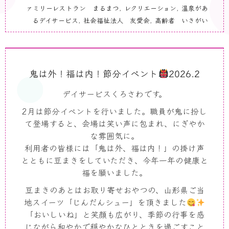
ァミリーレストラン まるまつ
,
レクリエーション
,
温泉があ
るデイサービス
,
社会福祉法人 友愛会
,
高齢者 いきがい
鬼は外！福は内！節分イベント
2026.2
デイサービスくろさわです。
2
月は節分イベントを行いました。職員が鬼に扮し
て登場すると、会場は笑い声に包まれ、にぎやか
な雰囲気に。
利用者の皆様には「鬼は外、福は内！」の掛け声
とともに豆まきをしていただき、今年一年の健康と
福を願いました。
豆まきのあとはお取り寄せおやつの、山形県ご当
地スイーツ「じんだんシュー」を頂きました
「おいしいね」と笑顔も広がり、季節の行事を感
じながら和やかで穏やかなひとときを過ごすこと