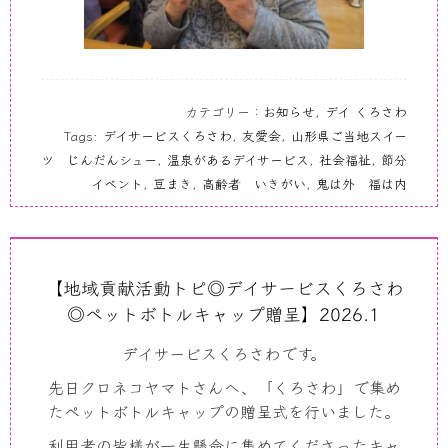
カテゴリー：
お知らせ
,
デイ くろさわ
Tags:
デイサービスくろさわ
,
友愛会
,
山形県ご当地スイー
ツ じんだんシュー
,
温泉があるデイサービス
,
社会福祉
,
節分
イベント
,
豆まき
,
高齢者 いきがい
,
鬼は外 福は内
【地域貢献活動トピ◎デイサービスくろさわ
◎ペットボトルキャップ贈呈】2026.1
デイサービスくろさわです。
先日クロネコヤマトさんへ、「くろさわ」で集め
たペットボトルキャップの贈呈式を行いました。
利用者の皆様が一生懸命に集めてくださったキャ