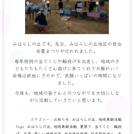
みはらしの丘です。先日、みはらしの丘地区の自治
会夏まつりが行われました。
毎年恒例の当てくじや輪投げを出店し、地域の子
どもたちもたくさん遊びに来てくれて大賑わい！
会場は終始にぎやかで、笑顔いっぱいの時間になり
ました。
今後も、地域の皆さんとのつながりを大切にしな
がら活動していきたいと思います。
カテゴリー：
お知らせ
,
みはらしの丘
,
地域貢献活動
Tags:
みはらしの丘
,
地域貢献活動
,
夏祭り
,
当てくじ 輪投
げ 出店
,
楽しい地域交流
,
社会福祉施設
,
社会福祉法人 友