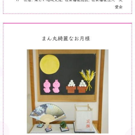
愛会
まん丸綺麗なお月様