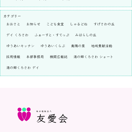
カテゴリー
おおさと
お知らせ
こども食堂
しゃるどね
すげさわの丘
デイ くろさわ
ふぁーすと・すてっぷ
みはらしの丘
ゆうあいキッチン
ゆうあいくらぶ
南陽の里
地域貢献活動
採用情報
本部事務局
機関広報誌
湯の郷くろさわ ショート
湯の郷くろさわ デイ
社会福祉法人
友愛会