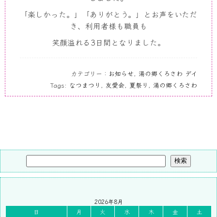
「楽しかった。」「ありがとう。」とお声をいただ
き、利用者様も職員も
笑顔溢れる
3
日間となりました。
カテゴリー：
お知らせ
,
湯の郷くろさわ デイ
Tags:
なつまつり
,
友愛会
,
夏祭り
,
湯の郷くろさわ
検索
2026年8月
日
月
火
水
木
金
土