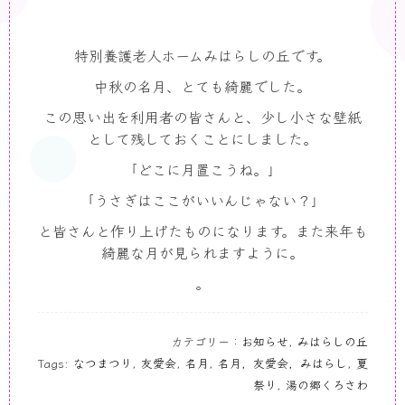
特別養護老人ホームみはらしの丘です。
中秋の名月、とても綺麗でした。
この思い出を利用者の皆さんと、少し小さな壁紙
として残しておくことにしました。
「どこに月置こうね。」
「うさぎはここがいいんじゃない？」
と皆さんと作り上げたものになります。また来年も
綺麗な月が見られますように。
。
カテゴリー：
お知らせ
,
みはらしの丘
Tags:
なつまつり
,
友愛会
,
名月
,
名月，友愛会，みはらし
,
夏
祭り
,
湯の郷くろさわ