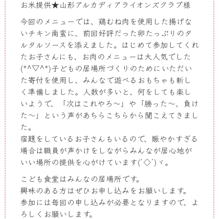
お米提供★山形アルカディアライオンズクラブ様
今回のメニューでは、鶏むね肉を使用した揚げな
いチキン南蛮に、前回好評だった卵たっぷりのタ
ルタルソースを添えました。はじめて参加してくれ
たお子さんにも、お肉のメニューは大人気でした
(*^▽^*)子どもの居場所づくりのためにいただい
た寄付を使用し、みんなで遊べるおもちゃも新し
く準備しました。人数が多いと、何をしても楽し
いようで、「次はこれやろ～」や「勝った～、負け
た～」という声があちらこちらから聞こえてきまし
た。
宿題をしているお子さんもいるので、賑やかすぎる
場合は職員が声かけをしながらみんなが居心地が
いい場所の提供を心がけています(‘◇’)ゞ。
こども食堂はみんなの居場所です。
興味のある方はぜひお申し込みをお願いします。
参加には毎回の申し込みが必要となりますので、よ
ろしくお願いします。