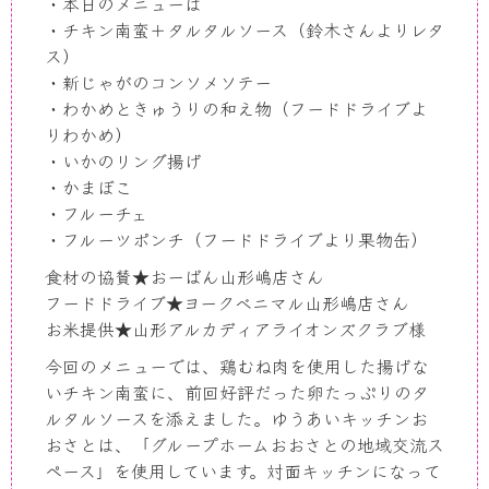
・本日のメニューは
・チキン南蛮＋タルタルソース（鈴木さんよりレタ
ス）
・新じゃがのコンソメソテー
・わかめときゅうりの和え物（フードドライブよ
りわかめ）
・いかのリング揚げ
・かまぼこ
・フルーチェ
・フルーツポンチ（フードドライブより果物缶）
食材の協賛★おーばん山形嶋店さん
フードドライブ★ヨークベニマル山形嶋店さん
お米提供★山形アルカディアライオンズクラブ様
今回のメニューでは、鶏むね肉を使用した揚げな
いチキン南蛮に、前回好評だった卵たっぷりのタ
ルタルソースを添えました。ゆうあいキッチンお
おさとは、「グループホームおおさとの地域交流ス
ペース」を使用しています。対面キッチンになって