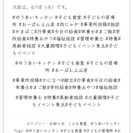
次回は、6/18（水）です。
#
ゆうあいキッチン
#
子ども食堂
#
子どもの居場
所
#
おーばん上山店
#
肉じゃが
#
事業所投稿
#
施設
#
かまぼこ
#
行事食
#
今日の給食
#
栄養士
#
まご飯
#
学
校給食
#
特養おやつ
#
福祉施設
#
管理栄養士
#
特養
#
高齢者施設
#
大量調理
#
子どもイベント東北
#
子ど
もイベント
#
ゆうあいキッチン
#
子ども食堂
#
子どもの居場
所
#
おーばん
上山
店
#
事業所投稿
#
かになべ
#
献立
#
行事食
#
今日の給食
#
栄養士
#
まご飯
#
学校給食
#
特養おやつ
#
福祉施設
#
管理栄養士
#
特養
#
高齢者施設
#
大量調理
#
子ど
もイベント東北
#
子どもイベント
カテゴリー：
お知らせ
,
こども食堂
,
ゆうあいキッチン
Tags:
#ゆうあいキッチン #子ども食堂 #子どもの居場所 #お