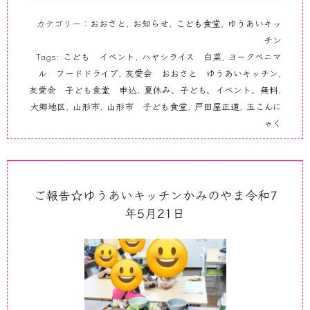
カテゴリー：
おおさと
,
お知らせ
,
こども食堂
,
ゆうあいキッ
チン
Tags:
こども イベント
,
ハヤシライス 白菜
,
ヨークベニマ
ル フードドライブ
,
友愛会 おおさと ゆうあいキッチン
,
友愛会 子ども食堂 申込
,
夏休み、子ども、イベント、無料
,
大郷地区
,
山形市
,
山形市 子ども食堂
,
戸田屋正道
,
玉こんに
ゃく
ご報告☆ゆうあいキッチンかみのやま令和7
年5月21日