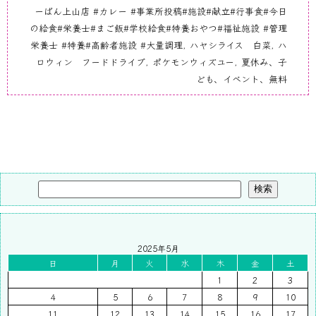
ーばん上山店 #カレー #事業所投稿#施設#献立#行事食#今日
の給食#栄養士#まご飯#学校給食#特養おやつ#福祉施設 #管理
栄養士 #特養#高齢者施設 #大量調理
,
ハヤシライス 白菜
,
ハ
ロウィン フードドライブ
,
ポケモンウィズユー
,
夏休み、子
ども、イベント、無料
検索
2025年5月
日
月
火
水
木
金
土
1
2
3
4
5
6
7
8
9
10
11
12
13
14
15
16
17