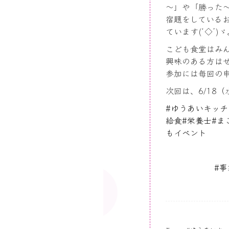
～」や「勝った
宿題をしている
ています(‘◇’)ゞ
こども食堂はみ
興味のある方は
参加には毎回の
次回は、6/18（
#
ゆうあいキッチ
給食
#
栄養士
#
ま
もイベント
#
事