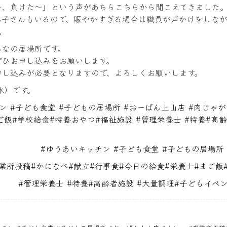
～、負けた～」という声があちらこちらから聞こえてきました
お子さんもいるので、賑やかすぎる場合は職員が声かけをしな
。
んなの居場所です。
ぜひお申し込みをお願いします。
申し込みが必要となりますので、よろしくお願いします。
水）です。
ン
#
子ども食堂
#
子どもの居場所
#
おーばん上山店
#
肉じゃが
ご飯
#
学校給食
#
特養おやつ
#
福祉施設
#
管理栄養士
#
特養
#
高齢
#
ゆうあいキッチン
#
子ども食堂
#
子どもの居場所
業所投稿
#
かになべ
#
献立
#
行事食
#
今日の給食
#
栄養士
#
まご飯
#
管理栄養士
#
特養
#
高齢者施設
#
大量調理
#
子どもイベ