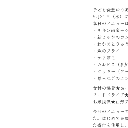
子ども食堂ゆう
5月21日（水）
本日のメニュー
・チキン南蛮＋
・新じゃがのコ
・わかめときゅ
・魚のフライ
・かまぼこ
・カルピス（参
・クッキー（フ
・葉玉ねぎのニ
食材の協賛★お
フードドライブ
お米提供★山形
今回のメニュー
た。はじめて参加
た寄付を使用し