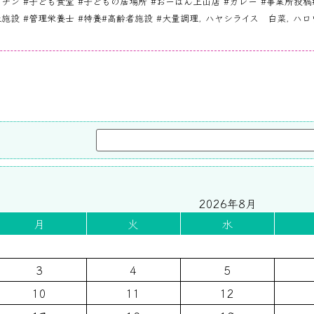
チン #子ども食堂 #子どもの居場所 #おーばん上山店 #カレー #事業所投
施設 #管理栄養士 #特養#高齢者施設 #大量調理
,
ハヤシライス 白菜
,
ハロ
2026年8月
月
火
水
3
4
5
10
11
12