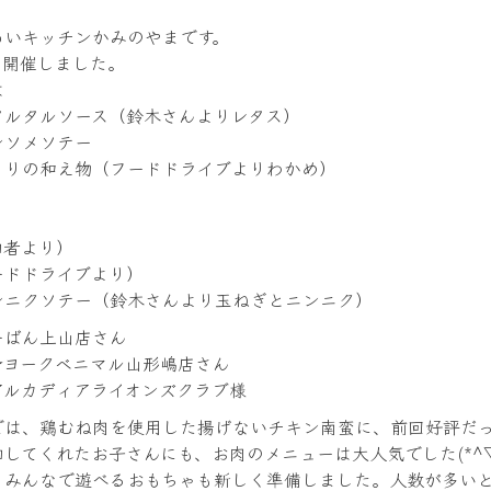
あいキッチンかみのやまです。
に開催しました。
は
タルタルソース（鈴木さんよりレタス）
ンソメソテー
うりの和え物（フードドライブよりわかめ）
加者より）
ードドライブより）
ンニクソテー（鈴木さんより玉ねぎとニンニク）
ーばん上山店さん
★ヨークベニマル山形嶋店さん
アルカディアライオンズクラブ様
では、鶏むね肉を使用した揚げないチキン南蛮に、前回好評だ
してくれたお子さんにも、お肉のメニューは大人気でした(*^
、みんなで遊べるおもちゃも新しく準備しました。人数が多い