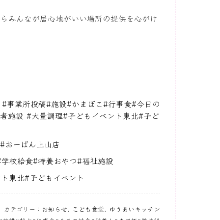
。
がらみんなが居心地がいい場所の提供を心がけ
#
事業所投稿
#
施設
#
かまぼこ
#
行事食
#
今日の
者施設
#
大量調理
#
子どもイベント東北
#
子ど
#
おーばん
上山
店
#
学校給食
#
特養おやつ
#
福祉施設
ント東北
#
子どもイベント
カテゴリー：
お知らせ
,
こども食堂
,
ゆうあいキッチン