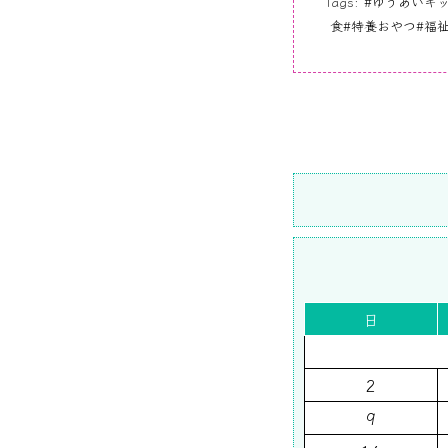
Tags:
#ゆうあいキッ
食#特養おやつ#福祉
日
2
9