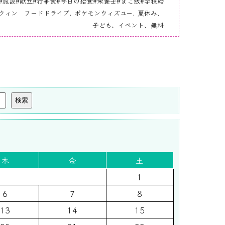
稿#施設#献立#行事食#今日の給食#栄養士#まご飯#学校給
ウィン フードドライブ
,
ポケモンウィズユー
,
夏休み、
子ども、イベント、無料
検索
木
金
土
1
6
7
8
13
14
15