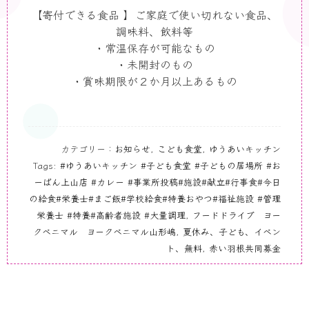
【寄付できる食品 】ご家庭で使い切れない食品、
調味料、飲料等
・常温保存が可能なもの
・未開封のもの
・賞味期限が２か月以上あるもの
カテゴリー：
お知らせ
,
こども食堂
,
ゆうあいキッチン
Tags:
#ゆうあいキッチン #子ども食堂 #子どもの居場所 #お
ーばん上山店 #カレー #事業所投稿#施設#献立#行事食#今日
の給食#栄養士#まご飯#学校給食#特養おやつ#福祉施設 #管理
栄養士 #特養#高齢者施設 #大量調理
,
フードドライブ ヨー
クベニマル ヨークベニマル山形嶋
,
夏休み、子ども、イベン
ト、無料
,
赤い羽根共同募金