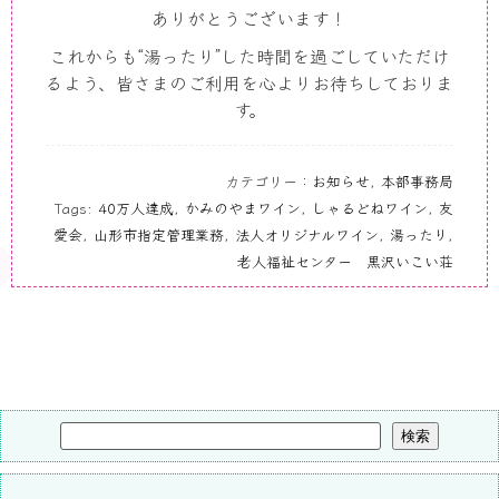
ありがとうございます！
これからも“湯ったり”した時間を過ごしていただけ
るよう、皆さまのご利用を心よりお待ちしておりま
す。
カテゴリー：
お知らせ
,
本部事務局
Tags:
40万人達成
,
かみのやまワイン
,
しゃるどねワイン
,
友
愛会
,
山形市指定管理業務
,
法人オリジナルワイン
,
湯ったり
,
老人福祉センター 黒沢いこい荘
検索