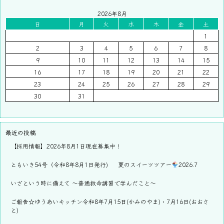
2026年8月
日
月
火
水
木
金
土
1
2
3
4
5
6
7
8
9
10
11
12
13
14
15
16
17
18
19
20
21
22
23
24
25
26
27
28
29
30
31
最近の投稿
【採用情報】2026年8月1日現在募集中！
ともいき54号（令和8年8月1日発行)
夏のスイーツツアー
2026.7
いざという時に備えて ～普通救命講習で学んだこと～
ご報告☆ゆうあいキッチン令和8年7月15日(かみのやま)・7月16日(おおさ
と)