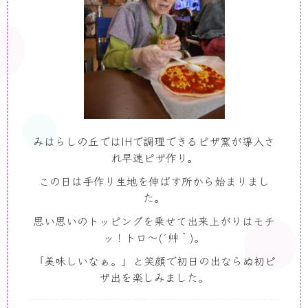
みはらしの丘では
IH
で調理できるピザ窯が導入さ
れ早速ピザ作り。
この日は手作り生地を伸ばす所から始まりまし
た。
思い思いのトッピングを乗せて出来上がりはモチ
ッ！トロ～(´艸｀
)
。
「美味しいなぁ。」と笑顔で初日の出ならぬ初ピ
ザ出を楽しみました。