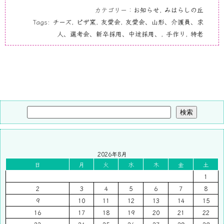
カテゴリー：
お知らせ
,
みはらしの丘
Tags:
チーズ
,
ピザ窯
,
友愛会
,
友愛会、山形、介護員、求
人、選考会、新卒採用、中途採用、
,
手作り
,
特老
検索
2026年8月
日
月
火
水
木
金
土
1
2
3
4
5
6
7
8
9
10
11
12
13
14
15
16
17
18
19
20
21
22