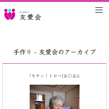
社会福祉法人
友愛会
手作り - 友愛会のアーカイブ
「モチッ！トロ～(≧◇≦)」