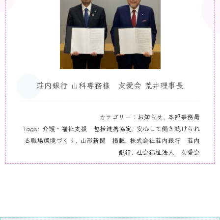
荘内銀行 山科専務様 友愛会 荒井理事長
カテゴリー：
お知らせ
,
本部事務局
Tags:
介護・福祉支援 包括連携協定
,
安心して働き続けられ
る職場環境づくり
,
山形新聞 掲載
,
株式会社荘内銀行 荘内
銀行
,
社会福祉法人 友愛会