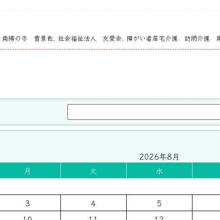
:
南陽の冬 雪景色
,
社会福祉法人 友愛会
,
障がい者居宅介護 訪問介護 
2026年8月
月
火
水
3
4
5
10
11
12