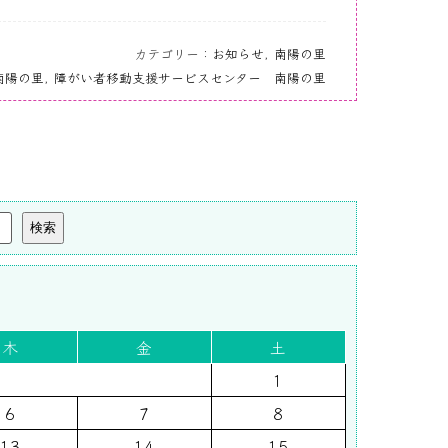
カテゴリー：
お知らせ
,
南陽の里
南陽の里
,
障がい者移動支援サービスセンター 南陽の里
検索
木
金
土
1
6
7
8
13
14
15