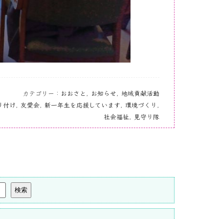
カテゴリー：
おおさと
,
お知らせ
,
地域貢献活動
り付け
,
友愛会
,
新一年生を応援しています
,
環境づくり
,
社会福祉
,
見守り隊
検索