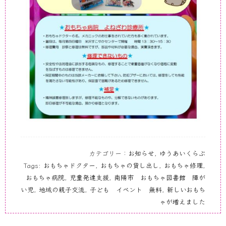
カテゴリー：
お知らせ
,
ゆうあいくらぶ
Tags:
おもちゃドクター
,
おもちゃの貸し出し
,
おもちゃ修理
,
おもちゃ病院
,
児童発達支援
,
南陽市 おもちゃ図書館 障が
い児
,
地域の親子交流
,
子ども イベント 無料
,
新しいおもち
ゃが増えました