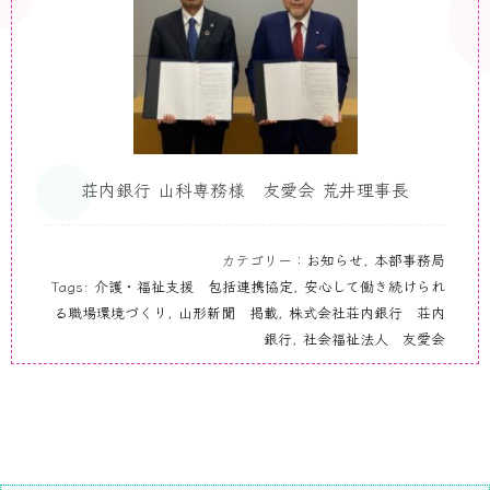
荘内銀行 山科専務様 友愛会 荒井理事長
カテゴリー：
お知らせ
,
本部事務局
Tags:
介護・福祉支援 包括連携協定
,
安心して働き続けられ
る職場環境づくり
,
山形新聞 掲載
,
株式会社荘内銀行 荘内
銀行
,
社会福祉法人 友愛会