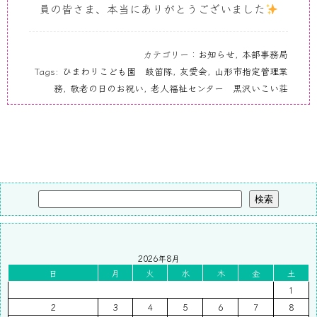
員の皆さま、本当にありがとうございました
カテゴリー：
お知らせ
,
本部事務局
Tags:
ひまわりこども園 鼓笛隊
,
友愛会
,
山形市指定管理業
務
,
敬老の日のお祝い
,
老人福祉センター 黒沢いこい荘
検索
2026年8月
日
月
火
水
木
金
土
1
2
3
4
5
6
7
8