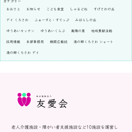
カテゴリー
おおさと
お知らせ
こども食堂
しゃるどね
すげさわの丘
デイ くろさわ
ふぁーすと・すてっぷ
みはらしの丘
ゆうあいキッチン
ゆうあいくらぶ
南陽の里
地域貢献活動
採用情報
本部事務局
機関広報誌
湯の郷くろさわ ショート
湯の郷くろさわ デイ
社会福祉法人
友愛会
老人介護施設・障がい者支援施設など10施設を運営し