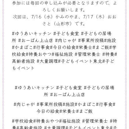
参加には毎回の申し込みが必要となりますので、よ
ろしくお願いします。
次回は、
7/16
（水）かみのやま、
7/17
（木）おお
さと（山形市）です。
#
ゆうあいキッチン
#
子ども食堂
#
子どもの居場
所
#
おーばん上山店
#
肉じゃが
#
事業所投稿
#
施設
#
かまぼこ
#
行事食
#
今日の給食
#
栄養士
#
まご飯
#
学
校給食
#
特養おやつ
#
福祉施設
#
管理栄養士
#
特養
#
高齢者施設
#
大量調理
#
子どもイベント東北
#
子ど
もイベント
#
ゆうあいキッチン
#
子ども食堂
#
子どもの居場
所
#
おーばん上山店
#
肉じゃが
#
事業所投稿
#
施設
#
かまぼこ
#
行事食
#
今日の給食
#
栄養士
#
まご飯
#
学校給食
#
特養おやつ
#
福祉施設
#
管理栄養士
#
特
養
#
高齢者施設
#
大量調理
#
子どもイベント東北
#
子