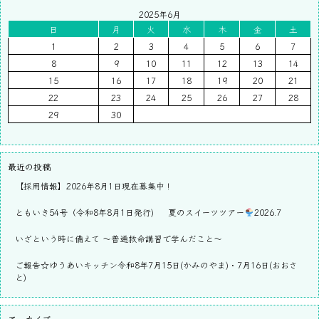
2025年6月
日
月
火
水
木
金
土
1
2
3
4
5
6
7
8
9
10
11
12
13
14
15
16
17
18
19
20
21
22
23
24
25
26
27
28
29
30
最近の投稿
【採用情報】2026年8月1日現在募集中！
ともいき54号（令和8年8月1日発行)
夏のスイーツツアー
2026.7
いざという時に備えて ～普通救命講習で学んだこと～
ご報告☆ゆうあいキッチン令和8年7月15日(かみのやま)・7月16日(おおさ
と)
アーカイブ