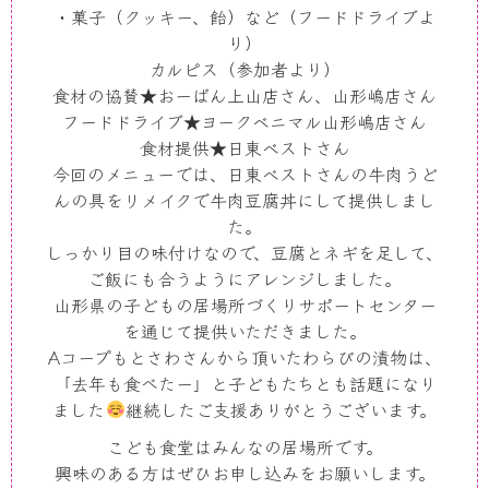
・菓子（クッキー、飴）など（フードドライブよ
り）
カルピス（参加者より）
食材の協賛★おーばん上山店さん、山形嶋店さん
フードドライブ★ヨークベニマル山形嶋店さん
食材提供★日東ベストさん
今回のメニューでは、日東ベストさんの牛肉うど
んの具をリメイクで牛肉豆腐丼にして提供しまし
た。
しっかり目の味付けなので、豆腐とネギを足して、
ご飯にも合うようにアレンジしました。
山形県の子どもの居場所づくりサポートセンター
を通じて提供いただきました。
Aコープもとさわさんから頂いたわらびの漬物は、
「去年も食べたー」と子どもたちとも話題になり
ました
継続したご支援ありがとうございます。
こども食堂はみんなの居場所です。
興味のある方はぜひお申し込みをお願いします。