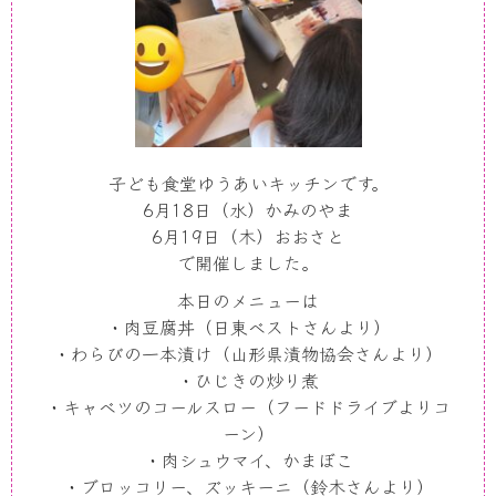
子ども食堂ゆうあいキッチンです。
6月
18
日（水）かみのやま
6月
19
日（木）おおさと
で開催しました。
本日のメニューは
・肉豆腐丼（日東ベストさんより）
・わらびの一本漬け（山形県漬物協会さんより）
・ひじきの炒り煮
・キャベツのコールスロー（フードドライブよりコ
ーン）
・肉シュウマイ、かまぼこ
・ブロッコリー、ズッキーニ（鈴木さんより）