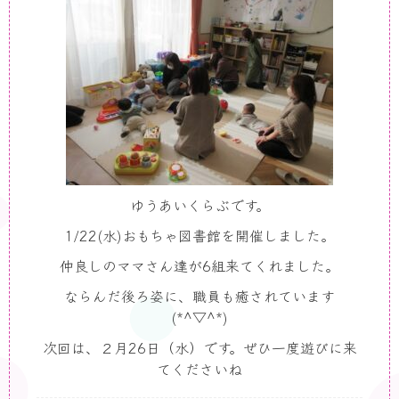
ゆうあいくらぶです。
1/22(
水
)
おもちゃ図書館を開催しました。
仲良しのママさん達が
6
組来てくれました。
ならんだ後ろ姿に、職員も癒されています
(*^▽^*)
次回は、２月
26
日（水）です。ぜひ一度遊びに来
てくださいね