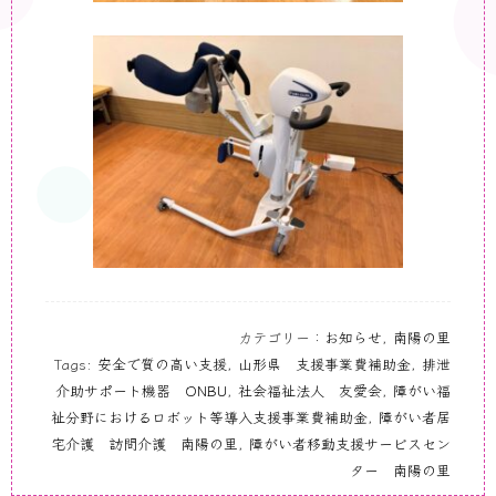
カテゴリー：
お知らせ
,
南陽の里
Tags:
安全で質の高い支援
,
山形県 支援事業費補助金
,
排泄
介助サポート機器 ONBU
,
社会福祉法人 友愛会
,
障がい福
祉分野におけるロボット等導入支援事業費補助金
,
障がい者居
宅介護 訪問介護 南陽の里
,
障がい者移動支援サービスセン
ター 南陽の里