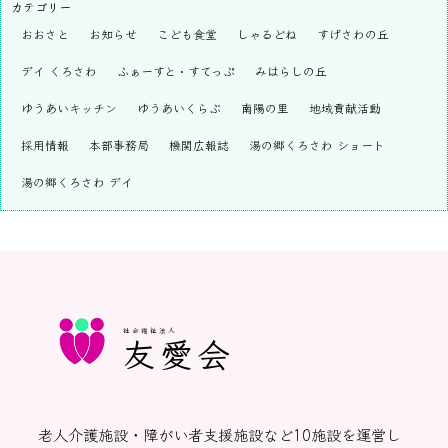
カテゴリー
おおさと
お知らせ
こども食堂
しゃるどね
すげさわの丘
デイ くろさわ
ふぁーすと・すてっぷ
みはらしの丘
ゆうあいキッチン
ゆうあいくらぶ
南陽の里
地域貢献活動
採用情報
本部事務局
機関広報誌
湯の郷くろさわ ショート
湯の郷くろさわ デイ
社会福祉法人
友愛会
老人介護施設・障がい者支援施設など10施設を運営し