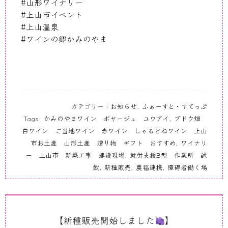
#山形ワイナリー
#上山市イベント
#上山温泉
#ワインの郷かみのやま
カテゴリー：
お知らせ
,
ふぁーすと・すてっぷ
Tags:
かみのやまワイン ボヤージュ ユウアイ
,
ブドウ畑
白ワイン ご当地ワイン 赤ワイン しゃるどねワイン 上山
市お土産 山形土産 贈り物 ギフト おすすめ
,
ワイナリ
ー 上山市 新築工事 建設現場
,
就労支援B型 作業所 試
飲
,
新種販売
,
農福連携
,
障碍者働く場
【新種販売開始しました
】