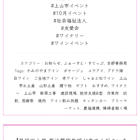
#上山市イベント
#10月イベント
#社会福祉法人
#友愛会
#ワイナリー
#ワインイベント
カテゴリー：
お知らせ
,
ふぁーすと・すてっぷ
,
本部事務局
Tags:
かみのやまワイン ボヤージュ ユウアイ
,
ブドウ畑
白ワイン ご当地ワイン 赤ワイン しゃるどねワイン 上山
市お土産 山形土産 贈り物 ギフト おすすめ
,
ワイナリ
ー 上山市 新築工事 建設現場
,
就労支援B型 作業所 試
飲
,
感謝祭 焼肉 ワイン飲み放題 キッチンカー フリーマ
ーケット
,
農福連携
,
障碍者働く場