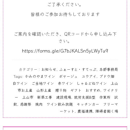
ご了承ください。
皆様のご参加お待ちしております
ご案内を確認いただき、QRコードから申し込み下
さい。
https://forms.gle/G7bJKALSn5yLWyTu9
カテゴリー：
お知らせ
,
ふぁーすと・すてっぷ
,
本部事務局
Tags:
かみのやまワイン ボヤージュ ユウアイ
,
ブドウ畑
白ワイン ご当地ワイン 赤ワイン しゃるどねワイン 上山
市お土産 山形土産 贈り物 ギフト おすすめ
,
ワイナリ
ー 上山市 新築工事 建設現場
,
就労支援B型 作業所 試
飲
,
感謝祭 焼肉 ワイン飲み放題 キッチンカー フリーマ
ーケット
,
農福連携
,
障碍者働く場