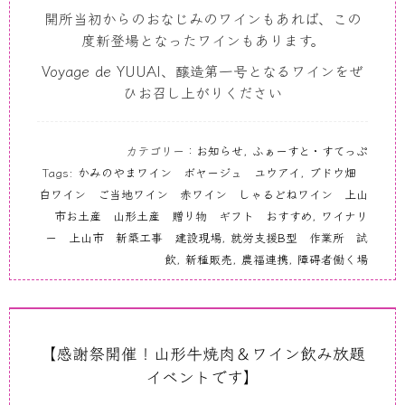
開所当初からのおなじみのワインもあれば、この
度新登場となったワインもあります。
Voyage de YUUAI
、醸造第一号となるワインをぜ
ひお召し上がりください
カテゴリー：
お知らせ
,
ふぁーすと・すてっぷ
Tags:
かみのやまワイン ボヤージュ ユウアイ
,
ブドウ畑
白ワイン ご当地ワイン 赤ワイン しゃるどねワイン 上山
市お土産 山形土産 贈り物 ギフト おすすめ
,
ワイナリ
ー 上山市 新築工事 建設現場
,
就労支援B型 作業所 試
飲
,
新種販売
,
農福連携
,
障碍者働く場
【感謝祭開催！山形牛焼肉＆ワイン飲み放題
イベントです】