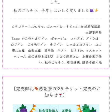
した。
秋のごちそう、今年もおいしく実りました
カテゴリー：
お知らせ
,
ふぁーすと・すてっぷ
,
地域貢献活動
,
本部事務局
Tags:
かみのやまワイン ボヤージュ ユウアイ
,
ブドウ畑
白ワイン ご当地ワイン 赤ワイン しゃるどねワイン 上山
市お土産 山形土産 贈り物 ギフト おすすめ
,
マスカット
ベリーA
,
就労継続支援B型 ぶどう農家さん 収穫作業手伝
い
,
秋のごちそう
,
農福連携
,
障碍者働く場
【完売御礼
感謝祭2025 チケット完売のお
知らせ
】