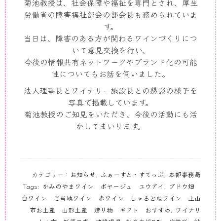
菊池教授は、社会保障や福祉を専門とされ、厚生
労働省の障害福祉部会の部会長も務められていま
す。
当日は、障害のある方が関わるワインづくりにつ
いて意見交換を行い、
今後の情報共有ネットワークやブランド化の可能
性についてもお話を伺いました。
法人理事長とワイナリー施設長との懇談の様子を
写真で掲載しています。
菊池教授のご知見をいただき、今後の活動にも活
かしてまいります。
カテゴリー：
お知らせ
,
ふぁーすと・すてっぷ
,
本部事務局
Tags:
かみのやまワイン ボヤージュ ユウアイ
,
ブドウ畑
白ワイン ご当地ワイン 赤ワイン しゃるどねワイン 上山
市お土産 山形土産 贈り物 ギフト おすすめ
,
ワイナリ