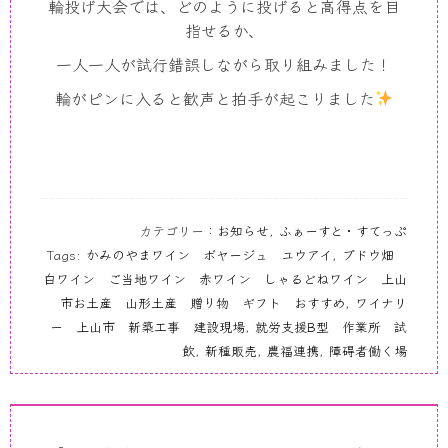
輪投げ大会では、どのように投げると高得点を目
指せるか、
一人一人が試行錯誤しながら取り組みました！
輪がピンに入ると歓声と拍手が起こりました
カテゴリー：
お知らせ
,
ふぁーすと・すてっぷ
Tags:
かみのやまワイン ボヤージュ ユウアイ
,
ブドウ畑
白ワイン ご当地ワイン 赤ワイン しゃるどねワイン 上山
市お土産 山形土産 贈り物 ギフト おすすめ
,
ワイナリ
ー 上山市 新築工事 建設現場
,
就労支援B型 作業所 試
飲
,
新種販売
,
農福連携
,
障碍者働く場