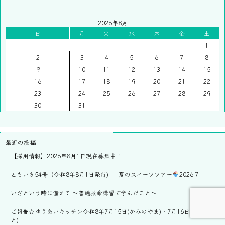
2026年8月
日
月
火
水
木
金
土
1
2
3
4
5
6
7
8
9
10
11
12
13
14
15
16
17
18
19
20
21
22
23
24
25
26
27
28
29
30
31
最近の投稿
【採用情報】2026年8月1日現在募集中！
ともいき54号（令和8年8月1日発行)
夏のスイーツツアー
2026.7
いざという時に備えて ～普通救命講習で学んだこと～
ご報告☆ゆうあいキッチン令和8年7月15日(かみのやま)・7月16日(おおさ
と)