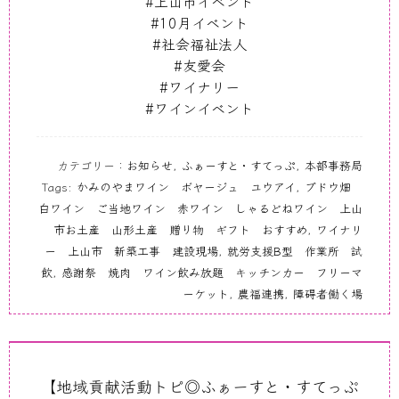
#上山市イベント
#10月イベント
#社会福祉法人
#友愛会
#ワイナリー
#ワインイベント
カテゴリー：
お知らせ
,
ふぁーすと・すてっぷ
,
本部事務局
Tags:
かみのやまワイン ボヤージュ ユウアイ
,
ブドウ畑
白ワイン ご当地ワイン 赤ワイン しゃるどねワイン 上山
市お土産 山形土産 贈り物 ギフト おすすめ
,
ワイナリ
ー 上山市 新築工事 建設現場
,
就労支援B型 作業所 試
飲
,
感謝祭 焼肉 ワイン飲み放題 キッチンカー フリーマ
ーケット
,
農福連携
,
障碍者働く場
【地域貢献活動トピ◎ふぁーすと・すてっぷ