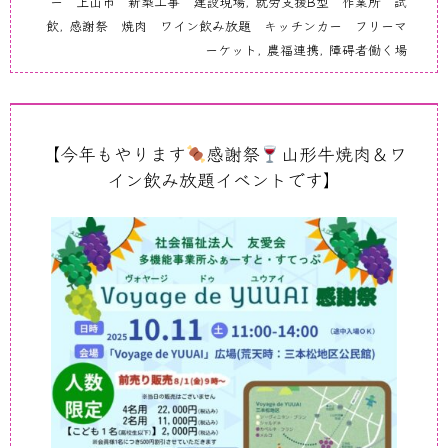
ー 上山市 新築工事 建設現場
,
就労支援B型 作業所 試
飲
,
感謝祭 焼肉 ワイン飲み放題 キッチンカー フリーマ
ーケット
,
農福連携
,
障碍者働く場
【今年もやります
感謝祭
山形牛焼肉＆ワ
イン飲み放題イベントです】