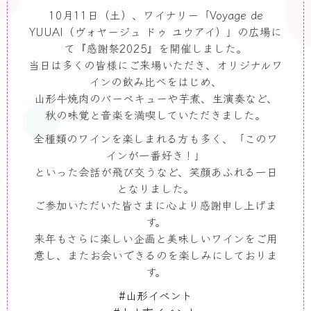
10
月
11
日（土）、ワイナリー「
Voyage de
YUUAI
（ヴォヤージュ ドゥ ユウアイ）」の広場に
て『感謝祭
2025
』を開催しました。
当日は多くの皆様にご来場いただき、オリジナルワ
インの飲み比べをはじめ、
山形牛焼肉のバーベキューや芋煮、生演奏など、
秋の味覚と音楽を満喫していただきました。
全種類のワインを楽しまれる方も多く、「このワ
インが一番好き！」
といった会話が飛び交うなど、笑顔あふれる一日
となりました。
ご参加いただいた皆さまに心より感謝申し上げま
す。
来年もさらに楽しい企画と美味しいワインをご用
意し、またお会いできるのを楽しみにしておりま
す。
#山形イベント