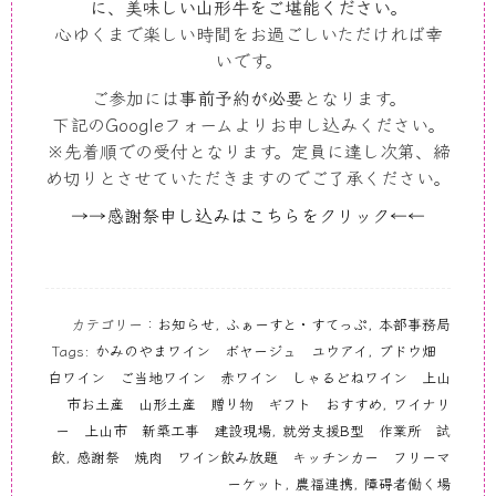
に、美味しい山形牛をご堪能ください。
心ゆくまで楽しい時間をお過ごしいただければ幸
いです。
ご参加には
事前予約が必要
となります。
下記のGoogleフォームよりお申し込みください。
※先着順での受付となります。定員に達し次第、締
め切りとさせていただきますのでご了承ください。
→→感謝祭申し込みはこちらをクリック←←
カテゴリー：
お知らせ
,
ふぁーすと・すてっぷ
,
本部事務局
Tags:
かみのやまワイン ボヤージュ ユウアイ
,
ブドウ畑
白ワイン ご当地ワイン 赤ワイン しゃるどねワイン 上山
市お土産 山形土産 贈り物 ギフト おすすめ
,
ワイナリ
ー 上山市 新築工事 建設現場
,
就労支援B型 作業所 試
飲
,
感謝祭 焼肉 ワイン飲み放題 キッチンカー フリーマ
ーケット
,
農福連携
,
障碍者働く場