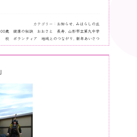
カテゴリー：
お知らせ
,
みはらしの丘
100歳 健康の秘訣 おおさと 長寿
,
山形市立第九中学
校 ボランティア 地域とのつながり
,
新年あいさつ
｣