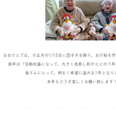
おおさとでは、小正月の
1/15
日に団子木を飾り、お汁粉を作
辰年は「活動旺盛になって、大きく成長し形がととのう年
皆さんにとって、明るく希望に溢れる
1
年となり
本年もどうぞ宜しくお願い致します