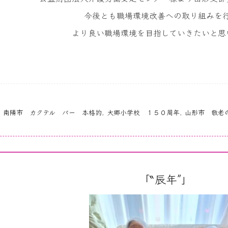
今後とも職場環境改善への取り組みを
より良い職場環境を目指していきたいと思
,
南陽市 カクテル バー 本格的
,
大郷小学校 １５０周年
,
山形市 敬老
「‶辰年″」