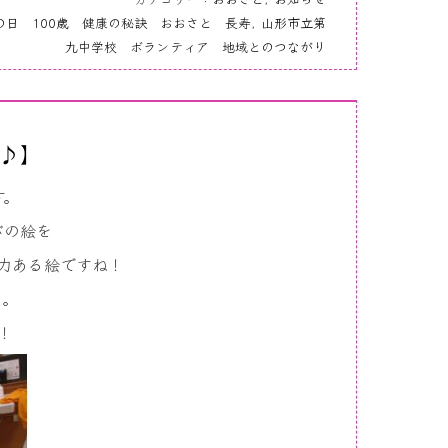
の日 100歳 健康の秘訣 おおさと 長寿
,
山形市立第
九中学校 ボランティア 地域とのつながり
♪】
す。
びの絵を
力ある絵ですね！
に。
！