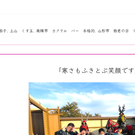
茄子
,
上山 くす玉
,
南陽市 カクテル バー 本格的
,
山形市 敬老の日 
｢寒さもふきとぶ笑顔です