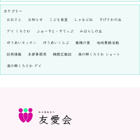
カテゴリー
おおさと
お知らせ
こども食堂
しゃるどね
すげさわの丘
デイ くろさわ
ふぁーすと・すてっぷ
みはらしの丘
ゆうあいキッチン
ゆうあいくらぶ
南陽の里
地域貢献活動
採用情報
本部事務局
機関広報誌
湯の郷くろさわ ショート
湯の郷くろさわ デイ
社会福祉法人
友愛会