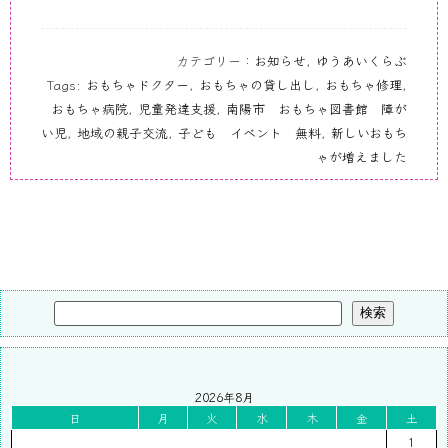
カテゴリー：
お知らせ
,
ゆうあいくらぶ
Tags:
おもちゃドクター
,
おもちゃの貸し出し
,
おもちゃ修理
,
おもちゃ病院
,
児童発達支援
,
南陽市 おもちゃ図書館 障が
い児
,
地域の親子交流
,
子ども イベント 無料
,
新しいおもち
ゃが増えました
検索
2026年8月
日
月
火
水
木
金
土
1