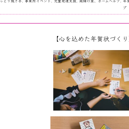
っとり焼き芋
,
事業所イベント
,
児童発達支援
,
南陽の里、ホームヘルプ
,
年
プ
【心を込めた年賀状づくり