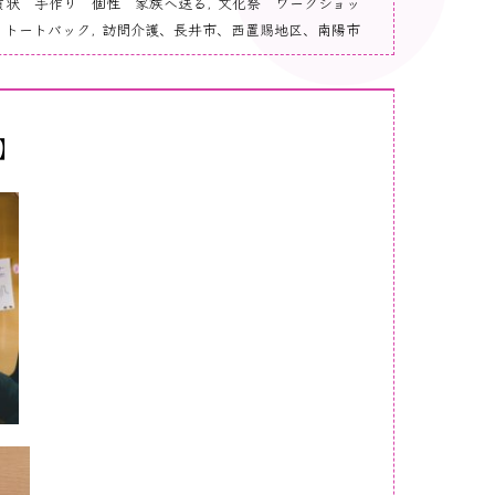
賀状 手作り 個性 家族へ送る
,
文化祭 ワークショッ
 トートバック
,
訪問介護、長井市、西置賜地区、南陽市
】