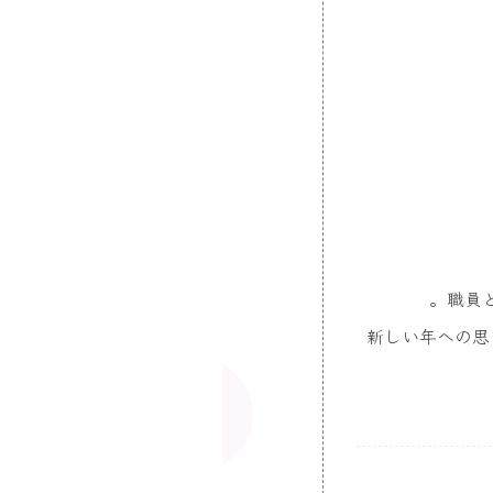
。職員
新しい年への思