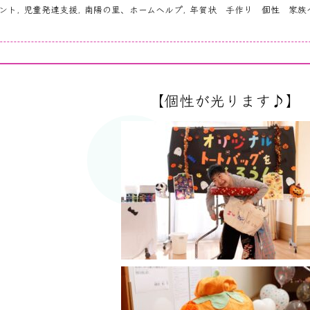
ント
,
児童発達支援
,
南陽の里、ホームヘルプ
,
年賀状 手作り 個性 家族
【個性が光ります♪】