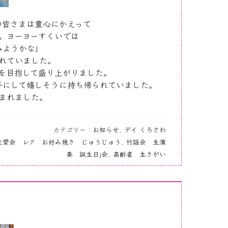
の皆さまは童心にかえって
。
ヨーヨーすくいでは
みようかな」
れていました。
を目指して盛り上がりました。
手にして嬉しそうに持ち帰られていました。
まれました。
カテゴリー：
お知らせ
,
デイ くろさわ
友愛会 レク お好み焼き じゅうじゅう
,
竹謡会 生演
奏 誕生日j会
,
高齢者 生きがい