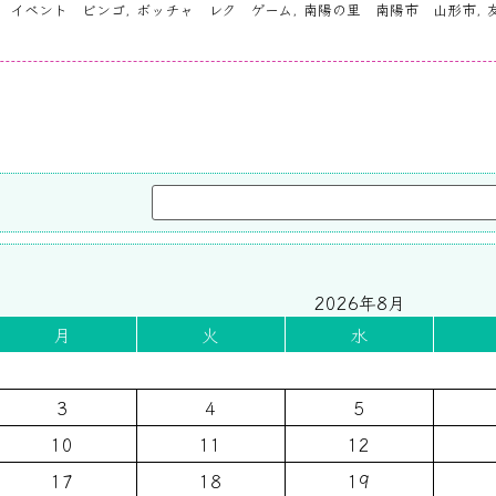
 イベント ビンゴ
,
ボッチャ レク ゲーム
,
南陽の里 南陽市 山形市
,
2026年8月
月
火
水
3
4
5
10
11
12
17
18
19