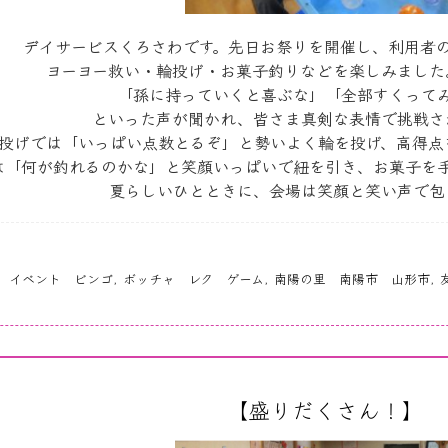
デイサービスくろさわです。先日お祭りを開催し、利用者
ヨーヨー救い・輪投げ・お菓子釣りなどを楽しみました
「孫に持っていくと喜ぶな」「全部すくって
といった声が聞かれ、皆さま真剣な表情で挑戦さ
投げでは「いっぱい点数とるぞ」と勢いよく輪を投げ、高得点
は「何が釣れるのかな」と笑顔いっぱいで紐を引き、お菓子を
夏らしいひとときに、会場は笑顔と笑い声で包
 イベント ビンゴ
,
ボッチャ レク ゲーム
,
南陽の里 南陽市 山形市
,
【盛りだくさん！】