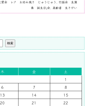
友愛会 レク お好み焼き じゅうじゅう
,
竹謡会 生演
奏 誕生日j会
,
高齢者 生きがい
検索
木
金
土
1
6
7
8
13
14
15
20
21
22