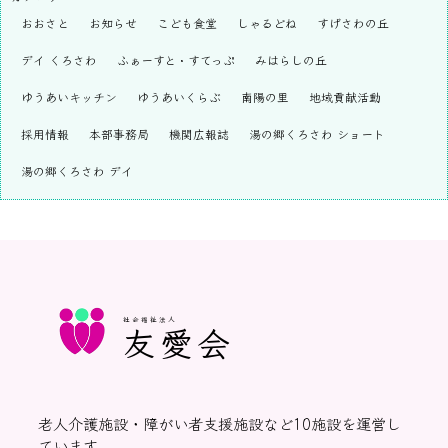
おおさと
お知らせ
こども食堂
しゃるどね
すげさわの丘
デイ くろさわ
ふぁーすと・すてっぷ
みはらしの丘
ゆうあいキッチン
ゆうあいくらぶ
南陽の里
地域貢献活動
採用情報
本部事務局
機関広報誌
湯の郷くろさわ ショート
湯の郷くろさわ デイ
社会福祉法人
友愛会
老人介護施設・障がい者支援施設など10施設を運営し
ています。