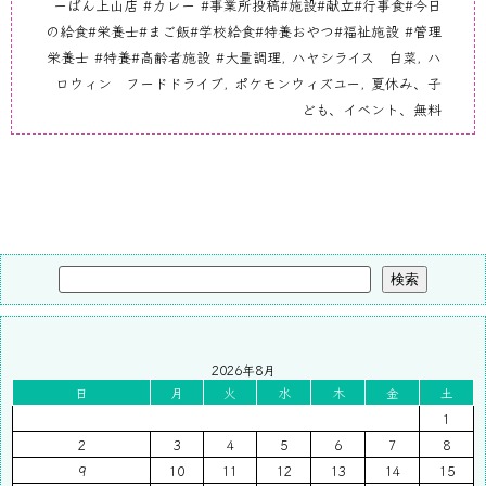
ーばん上山店 #カレー #事業所投稿#施設#献立#行事食#今日
の給食#栄養士#まご飯#学校給食#特養おやつ#福祉施設 #管理
栄養士 #特養#高齢者施設 #大量調理
,
ハヤシライス 白菜
,
ハ
ロウィン フードドライブ
,
ポケモンウィズユー
,
夏休み、子
ども、イベント、無料
検索
2026年8月
日
月
火
水
木
金
土
1
2
3
4
5
6
7
8
9
10
11
12
13
14
15