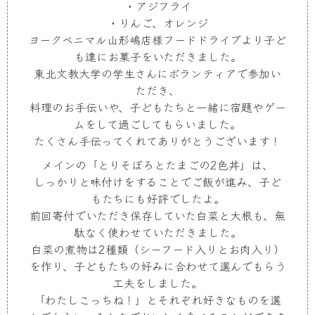
・アジフライ
・りんご、オレンジ
ヨークベニマル山形嶋店様フードドライブより子ど
も達にお菓子をいただきました。
東北文教大学の学生さんにボランティアで参加い
ただき、
料理のお手伝いや、子どもたちと一緒に宿題やゲー
ムをして過ごしてもらいました。
たくさん手伝ってくれてありがとうございます！
メインの「とりそぼろとたまごの
2
色丼」は、
しっかりと味付けをすることでご飯が進み、子ど
もたちにも好評でしたよ。
前回寄付でいただき保存していた白菜と大根も、無
駄なく使わせていただきました。
白菜の煮物は
2
種類（シーフード入りとお肉入り）
を作り、子どもたちの好みに合わせて選んでもらう
工夫をしました。
「わたしこっちね！」とそれぞれ好きなものを選