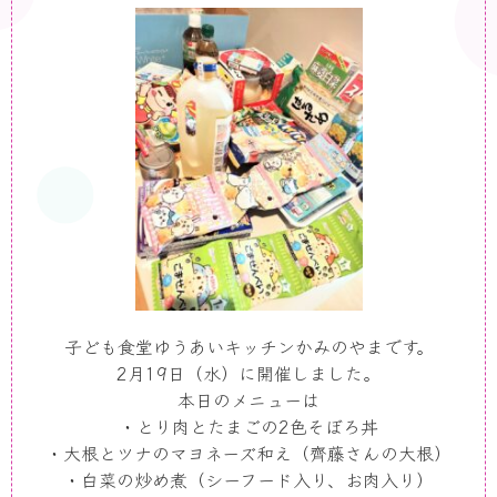
子ども食堂ゆうあいキッチンかみのやまです。
2月
19
日（水）に開催しました。
本日のメニューは
・とり肉とたまごの
2
色そぼろ丼
・大根とツナのマヨネーズ和え（齊藤さんの大根）
・白菜の炒め煮（シーフード入り、お肉入り）