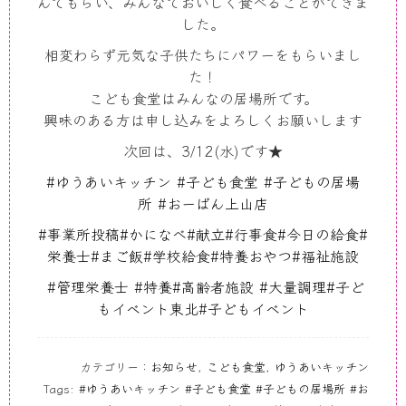
んでもらい、みんなでおいしく食べることができま
した。
相変わらず元気な子供たちにパワーをもらいまし
た！
こども食堂はみんなの居場所です。
興味のある方は申し込みをよろしくお願いします
次回は、
3/12(
水
)
です★
#
ゆうあいキッチン
#
子ども食堂
#
子どもの居場
所
#
おーばん
上山
店
#
事業所投稿
#
かになべ
#
献立
#
行事食
#
今日の給食
#
栄養士
#
まご飯
#
学校給食
#
特養おやつ
#
福祉施設
#
管理栄養士
#
特養
#
高齢者施設
#
大量調理
#
子ど
もイベント東北
#
子どもイベント
カテゴリー：
お知らせ
,
こども食堂
,
ゆうあいキッチン
Tags:
#ゆうあいキッチン #子ども食堂 #子どもの居場所 #お