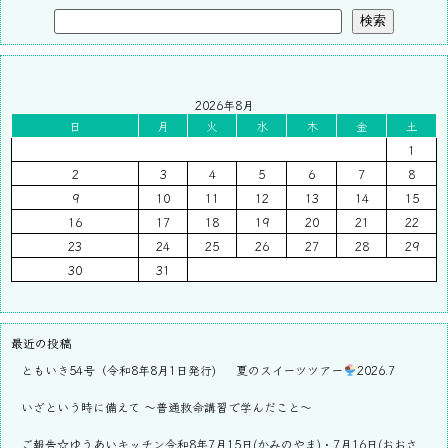
検索
2026年8月
日
月
火
水
木
金
土
1
2
3
4
5
6
7
8
9
10
11
12
13
14
15
16
17
18
19
20
21
22
23
24
25
26
27
28
29
30
31
最近の投稿
ともいき54号（令和8年8月1日発行)
夏のスイーツツアー
2026.7
いざという時に備えて ～普通救命講習で学んだこと～
ご報告☆ゆうあいキッチン令和8年7月15日(かみのやま)・7月16日(おおさ