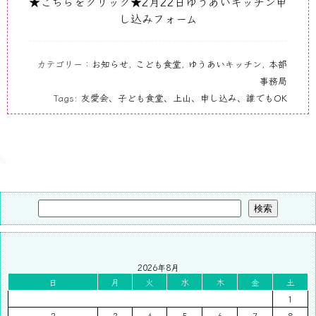
★こちらをクリック★2月22日ゆうあいキッチン申
し込みフォーム
カテゴリー：
お知らせ
,
こども食堂
,
ゆうあいキッチン
,
本部
事務局
Tags:
友愛会、子ども食堂、上山、申し込み、誰でもOK
検索
2026年8月
日
月
火
水
木
金
土
1
2
3
4
5
6
7
8