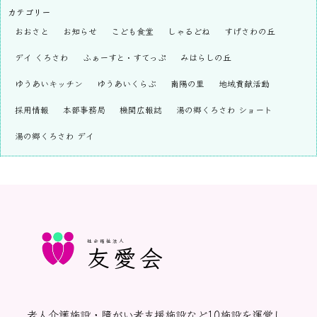
カテゴリー
おおさと
お知らせ
こども食堂
しゃるどね
すげさわの丘
デイ くろさわ
ふぁーすと・すてっぷ
みはらしの丘
ゆうあいキッチン
ゆうあいくらぶ
南陽の里
地域貢献活動
採用情報
本部事務局
機関広報誌
湯の郷くろさわ ショート
湯の郷くろさわ デイ
社会福祉法人
友愛会
老人介護施設・障がい者支援施設など10施設を運営し