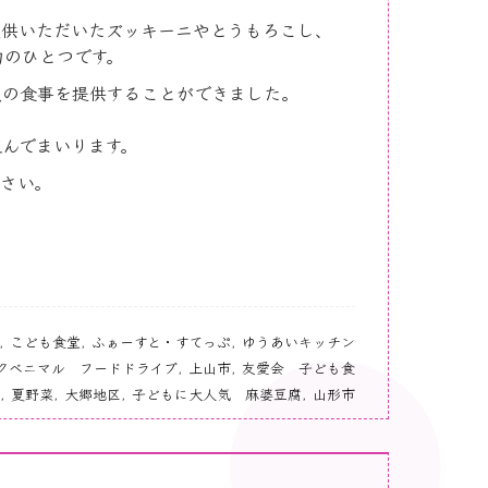
提供いただいたズッキーニやとうもろこし、
力のひとつです。
点の食事を提供することができました。
んでまいります。
さい。
,
こども食堂
,
ふぁーすと・すてっぷ
,
ゆうあいキッチン
クベニマル フードドライブ
,
上山市
,
友愛会 子ども食
,
夏野菜
,
大郷地区
,
子どもに大人気 麻婆豆腐
,
山形市