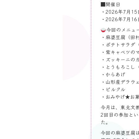
■
開催日
・
2026
年
7
月
15
・
2026
年
7
月
16
今回のメニュ
・麻婆豆腐（田
・ポテトサラダ
・紫キャベツの
・ズッキーニの
・とうもろこし
・からあげ
・山形産デラウ
・ピルクル
・おみやげ
★
お
今月は、東北文
2
回目の参加とい
た。
今回の麻婆豆腐