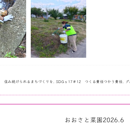
11 住み続けられるまちづくりを
,
SDGｓ17＃12 つくる責任つかう責任
,
グ
おおさと菜園2026.6