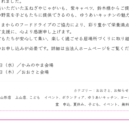
くれました。
供いただいた玉ねぎやじゃがいも、紫キャベツ、鈴木様からご
の野菜を子どもたちに提供できるのも、ゆうあいキッチンの魅
さまからのフードドライブのご協力により、彩り豊かで栄養満
ご支援に、心より感謝申し上げます。
どもたちが安心して集い、楽しく過ごせる居場所づくりに取り組
のお申し込みが必要です。詳細は当法人ホームページをご覧くだ
日（水）／かみのやま会場
日（木）／おおさと会場
カテゴリー：
おおさと
,
お知らせ
山形店 上山店
,
こども イベント
,
ボランティア
,
ゆうあいキッチン
,
ヨー
堂 申込
,
夏休み、子ども、イベント、無料