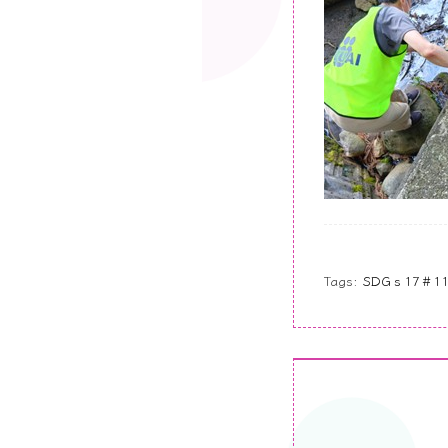
Tags:
SDGｓ17＃