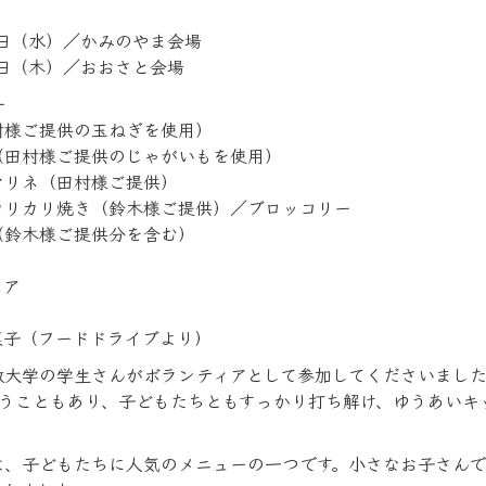
日（水）／かみのやま会場
日（木）／おおさと会場
ー
村様ご提供の玉ねぎを使用）
（田村様ご提供のじゃがいもを使用）
マリネ（田村様ご提供）
カリカリ焼き（鈴木様ご提供）／ブロッコリー
（鈴木様ご提供分を含む）
ェア
菓子（フードドライブより）
教大学の学生さんがボランティアとして参加してくださいまし
うこともあり、子どもたちともすっかり打ち解け、ゆうあいキ
は、子どもたちに人気のメニューの一つです。小さなお子さんで