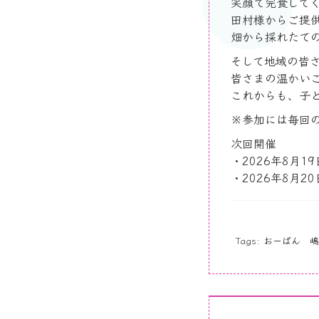
笑顔で完食して
田村様からご提
畑から採れたて
そして地域の皆
皆さまの温かい
これからも、子
※
参加には毎回
次回開催
・
2026
年
8
月
19
・
2026
年
8
月
20
Tags:
おーばん 嶋