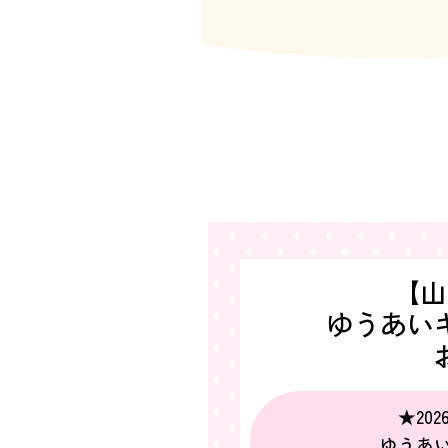
【山
ゆうあい
★202
ゆうあ