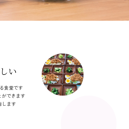
しい
る食堂です
とができます
指します